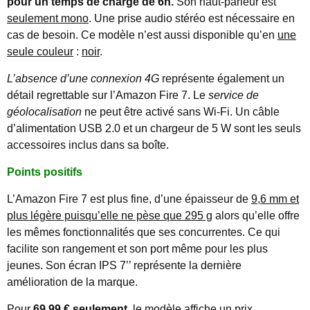
pour un temps de charge de 6h.
Son haut-parleur est
seulement mono
. Une prise audio stéréo est nécessaire en
cas de besoin. Ce modèle n’est aussi disponible qu’en
une
seule couleur
:
noir
.
L’absence d’une connexion 4G
représente également un
détail regrettable sur l’Amazon Fire 7. Le
service de
géolocalisation
ne peut être activé sans Wi-Fi. Un câble
d’alimentation USB 2.0 et un chargeur de 5 W sont les seuls
accessoires inclus dans sa boîte.
Points positifs
L’Amazon Fire 7 est plus fine, d’une épaisseur de
9,6 mm et
plus légère puisqu’elle ne pèse que 295 g
alors qu’elle offre
les mêmes fonctionnalités que ses concurrentes. Ce qui
facilite son rangement et son port même pour les plus
jeunes. Son écran IPS 7’’ représente la dernière
amélioration de la marque.
Pour
69,99 € seulement
, le modèle affiche un prix