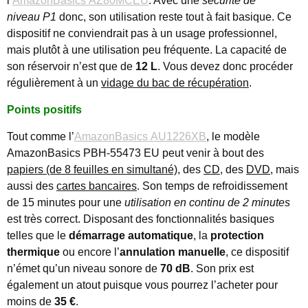
l’
AmazonBasics AZ80MCEU
. Avec une
sécurité de
niveau P1
donc, son utilisation reste tout à fait basique. Ce
dispositif ne conviendrait pas à un usage professionnel,
mais plutôt à une utilisation peu fréquente. La capacité de
son réservoir n’est que de
12 L
. Vous devez donc procéder
régulièrement à un
vidage du bac de récupération
.
Points positifs
Tout comme l’
AmazonBasics AU1226XB
, le modèle
AmazonBasics PBH-55473 EU peut venir à bout des
papiers (de 8 feuilles en simultané)
, des
CD
, des
DVD
, mais
aussi des
cartes bancaires
. Son temps de refroidissement
de 15 minutes pour une
utilisation en continu de 2 minutes
est très correct. Disposant des fonctionnalités basiques
telles que le
démarrage automatique
, la
protection
thermique
ou encore l’
annulation manuelle
, ce dispositif
n’émet qu’un niveau sonore de
70 dB
. Son prix est
également un atout puisque vous pourrez l’acheter pour
moins de
35 €
.