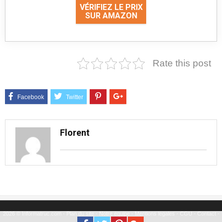
VÉRIFIEZ LE PRIX
SUR AMAZON
Rate this post
Florent
2026 © Informatruc.com -
Plan du site
-
Notre équipe
-
Mentions légales
-
CGU
-
Contact
-
Partenariat