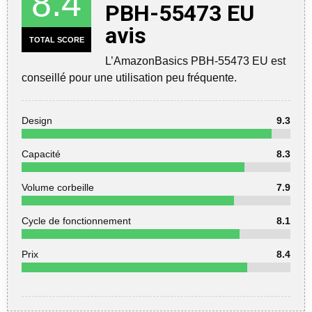
8.4
PBH-55473 EU
avis
TOTAL SCORE
L’AmazonBasics PBH-55473 EU est
conseillé pour une utilisation peu fréquente.
Design
9.3
Capacité
8.3
Volume corbeille
7.9
Cycle de fonctionnement
8.1
Prix
8.4