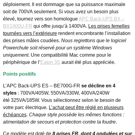
déploiement. Il est dommage que sa puissance maximale
soit de 700VA seulement. Si vous avez un besoin plus
élevé, tournez vers son homologue
APC Back-UPS BX –
BX1400U-FR
qui offre jusqu’à 1400VA.
Les prises femelles
tournées vers l’extérieure
rendent encombrante l’installation
des prises mâles coudées.
Nous regrettons que le logiciel
Powerchute soit réservé pour un système Windows
uniquement
. Une compatibilité Mac comme pour le
périphérique de l’
Eaton 3S
aurait été plus appréciée.
Points positifs
L’APC Back-UPS ES – BE700G-FR
se décline en 4
styles
: 700VA/405W, 550VA/330W, 400VA/240W
été 325VA/185W. Vous sélectionnez selon le besoin de
votre parc électrique.
L’achat peut être réglé en plusieurs
échéances
.
Chaque style possède les mêmes fonctions :
alimentation de secours et protection contre la foudre
.
Ce modèle est doté de
8 prises FR, dont 4 ondulées et sur