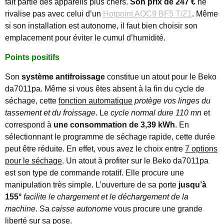
fait partie des appareils plus chers.
Son prix de 247 €
ne
rivalise pas avec celui d’un
Hotpoint AQC9 BF5 T/Z1
. Même
si son installation est autonome, il faut bien choisir son
emplacement pour éviter le cumul d’humidité.
Points positifs
Son
système antifroissage
constitue un atout pour le Beko
da7011pa. Même si vous êtes absent à la fin du cycle de
séchage, cette
fonction automatique
protège vos linges du
tassement et du froissage
. Le
cycle normal dure 110 mn
et
correspond à
une consommation de 3,39 kWh
. En
sélectionnant le programme de séchage rapide, cette durée
peut être réduite. En effet, vous avez le choix entre
7 options
pour le séchage
. Un atout à profiter sur le Beko da7011pa
est son type de commande rotatif. Elle procure une
manipulation très simple. L’ouverture de sa porte
jusqu’à
155°
facilite le chargement et le déchargement de la
machine
. Sa
caisse autonome
vous procure une grande
liberté sur sa pose.