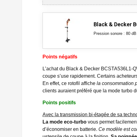
Black & Decker
Pression sonore : 80 dB
Points négatifs
L’achat du Black & Decker BCSTA536L1
coupe s’use rapidement. Certains acheteur
En effet, ce rotofil affiche
la consommation p
clients auraient préféré que la mode turbo 
Points positifs
Avec la transmission bi-étagée de sa techno
La mode eco-turbo
vous permet facilement 
d’économiser en batterie.
Ce modèle est cons
ustensile de coupe à la finition
.
Sa poignée 