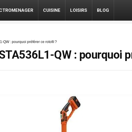
ECTROMENAGER
CUISINE
LOISIRS
BLOG
QW : pourquoi préférer ce rotofil ?
TA536L1-QW : pourquoi préf