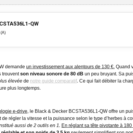
 BCSTA536L1-QW
 (A)
-QW demande
un investissement aux alentours de 130 €.
Quand vou
s trouvent
son niveau sonore de 80 dB
un peu bruyant. Sa pui
lus élevée
de
notre guide comparatif
. Ce qui fait débiter la ch
dure plus longtemps.
logie e-drive
, le Black & Decker BCSTA536L1-QW offre un puiss
de régler la vitesse et la puissance selon le type d’herbes à 
titué aussi de 2 outils en 1.
En réglant sa tête pivotante à 180
réglable et son poids de 3,5 kg
seulement simplifient son po