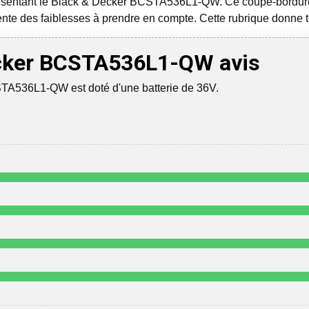
 présentant le Black & Decker BCSTA536L1-QW. Ce coupe-bordu
ente des faiblesses à prendre en compte. Cette rubrique donne t
cker BCSTA536L1-QW avis
TA536L1-QW est doté d'une batterie de 36V.