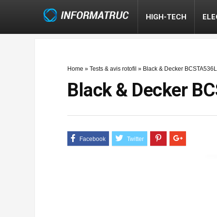
HIGH-TECH
EL
Home
»
Tests & avis rotofil
»
Black & Decker BCSTA536L1-
Black & Decker BCS