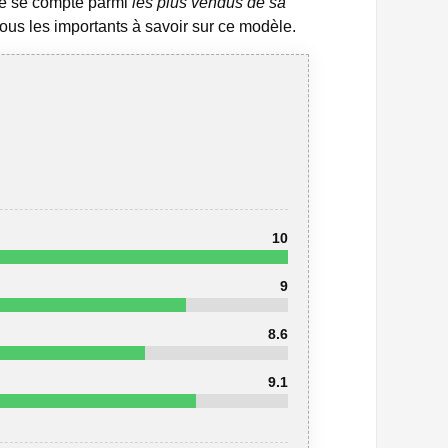
re se compte parmi
les plus vendus de sa
ous les importants à savoir sur ce modèle.
10
9
8.6
9.1