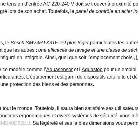
Une tension d’entrée AC 220-240 V doit se trouver à proximité pou
gré lors de son achat. Toutefois, le
panel de contrôle en acier 
s, le
Bosch SMV4HTX31E est plus léger
parmi toutes les autr
t que les autres :
une efficacité de lavage et une classe de séc
figuré en intégrale. Ainsi, quel que soit l’emplacement choisi,
ur ce modèle comme l’
Aquasensor
et l’
Aquastop
pour un emploi 
ticularités. L’équipement est garni de dispositifs anti-fuite et 
t une protection des biens et des personnes.
 le monde. Toutefois, il saura bien satisfaire ses utilisateurs 
fonctions ergonomiques et divers systèmes de sécurité
, vous n’
 SMS40D62EU
. Sa légèreté et ses faibles dimensions vous pe