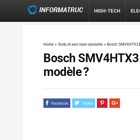
HIGH-TECH
EL
Home
»
Tests et avis lave-vaisselle
»
Bosch SMV4HTX31E :
Bosch SMV4HTX31E :
modèle ?