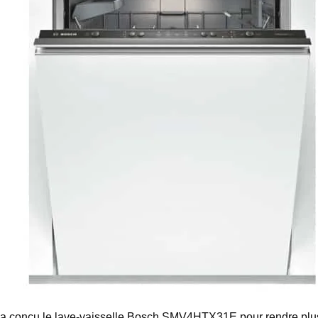
 a conçu le lave-vaisselle Bosch SMV4HTX31E pour rendre plus