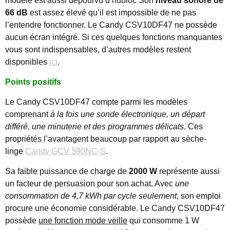
modèle est aussi dépourvu d’hublot. Son
niveau sonore de
66 dB
est assez élevé qu’il est impossible de ne pas
l’entendre fonctionner. Le Candy CSV10DF47 ne possède
aucun écran intégré. Si ces quelques fonctions manquantes
vous sont indispensables, d’autres modèles restent
disponibles
ici
.
Points positifs
Le Candy CSV10DF47 compte parmi les modèles
comprenant
à la fois une sonde électronique, un départ
différé, une minuterie et des programmes délicats
. Ces
propriétés l’avantagent beaucoup par rapport au sèche-
linge
Candy GCV 590NC-S
.
Sa faible puissance de charge de
2000 W
représente aussi
un facteur de persuasion pour son achat. Avec
une
consommation de 4,7 kWh par cycle seulement
, son emploi
procure une économie considérable. Le Candy CSV10DF47
possède
une fonction mode veille
qui consomme 1 W