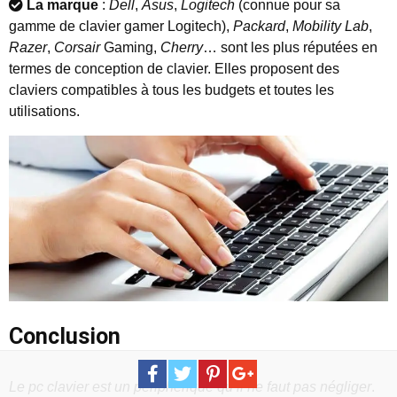
La marque
:
Dell
,
Asus
,
Logitech
(connue pour sa
gamme de clavier gamer Logitech),
Packard
,
Mobility Lab
,
Razer
,
Corsair
Gaming,
Cherry
… sont les plus réputées en
termes de conception de clavier. Elles proposent des
claviers compatibles à tous les budgets et toutes les
utilisations.
Conclusion
Le pc clavier est un périphérique qu’il ne faut pas négliger
.