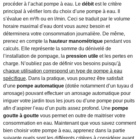
procéder à l’achat pompe à eau. Le
débit
est le critère
principal à vérifier lors du choix d’une pompe à eau. Il
s’évalue en m³/h ou en l/min. Ceci se traduit par le volume
horaire maximal d’eau dont vous aurez besoin et
déterminera votre consommation journalière. De même,
prenez en compte la
hauteur manométrique
pendant vos
calculs. Elle représente la somme du dénivelé de
l’installation de pompage, la
pression utile
et les pertes en
charge. N’oubliez pas de définir vos besoins puisqu’
à
chaque utilisation correspond un type de pompe à eau
spécifique
. Dans la pratique, vous pourrez être satisfait
d’une
pompe automatique
(dotée notamment d’un tuyau d
arrosage) pouvant effectuer un arrosage automatique pour
irriguer votre jardin tous les jours ou d’une pompe pour puits
afin d’aspirer l’eau d’un puits assez profond. Une
pompe
goutte à goutte
vous permet en outre de maitriser votre
consommation en eau. Maintenant que vous savez comment
bien choisir votre pompe à eau, apprenez dans la partie
suivante quels sont les différents critères à considérer avant