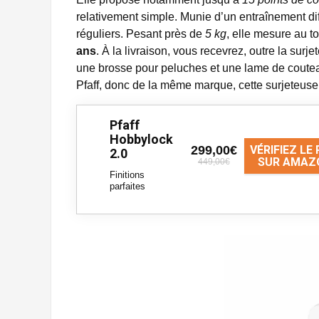
relativement simple. Munie d’un entraînement dif
réguliers. Pesant près de
5 kg
, elle mesure au t
ans
. À la livraison, vous recevrez, outre la sur
une brosse pour peluches et une lame de coute
Pfaff, donc de la même marque, cette surjeteuse
Pfaff
Hobbylock
299,00€
VÉRIFIEZ LE 
2.0
SUR AMAZ
449,00€
Finitions
parfaites