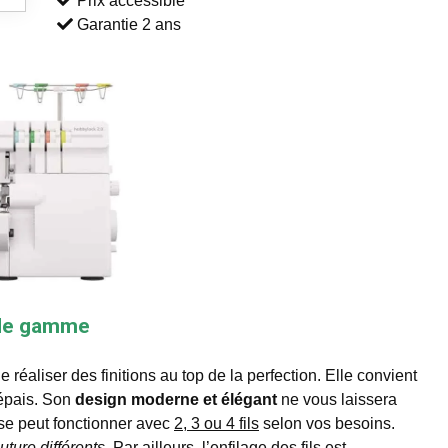
Prix accessible
Garantie 2 ans
t de gamme
réaliser des finitions au top de la perfection. Elle convient
 épais. Son
design moderne et élégant
ne vous laissera
use peut fonctionner avec
2, 3 ou 4 fils
selon vos besoins.
uture différents
. Par ailleurs, l’enfilage des fils est