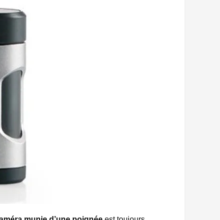
 caméra munie d’une poignée
est toujours