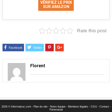
VÉRIFIEZ LE PRIX
SUR AMAZON
Rate this post
Florent
2026 © Informatruc.com -
Plan du site
-
Notre équipe
-
Mentions légales
-
CGU
-
Contact
-
Partenariat