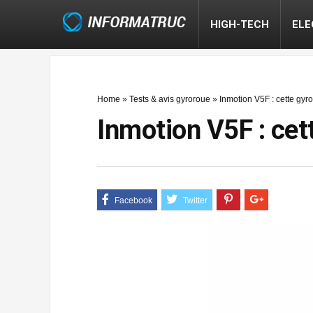
HIGH-TECH
EL
Home
»
Tests & avis gyroroue
»
Inmotion V5F : cette gyro
Inmotion V5F : cett