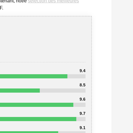
ntenant, notre
sélection des meilleures
F.
9.4
8.5
9.6
9.7
9.1