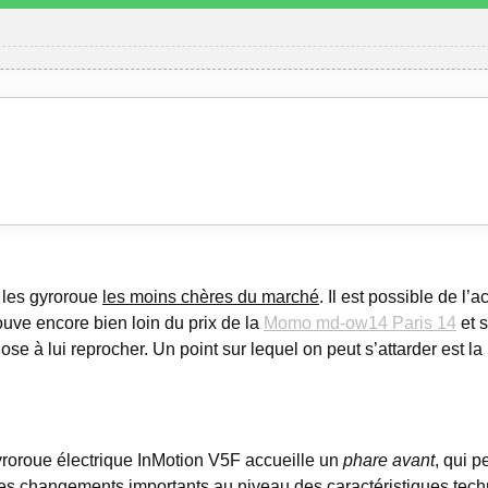
i les gyroroue
les moins chères du marché
. Il est possible de l
ouve encore bien loin du prix de la
Momo md-ow14 Paris 14
et s
se à lui reprocher. Un point sur lequel on peut s’attarder est la
gyroroue électrique InMotion V5F accueille un
phare avant
, qui p
s changements importants au niveau des caractéristiques tec