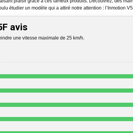
 faisant plaisir grâce à ces fameux produits. Découvrez, dès mai
ulu étudier un modèle qui a attiré notre attention : l’Inmotion V5
5F avis
eindre une vitesse maximale de 25 km/h.