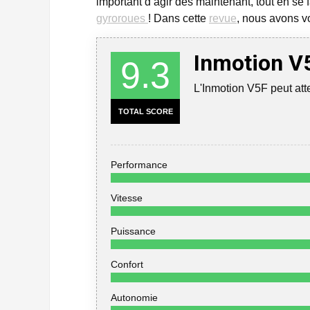
important d’agir dès maintenant, tout en se
gyroroues
! Dans cette
revue
, nous avons vo
Inmotion V
9.3
L'Inmotion V5F peut att
TOTAL SCORE
Performance
Vitesse
Puissance
Confort
Autonomie