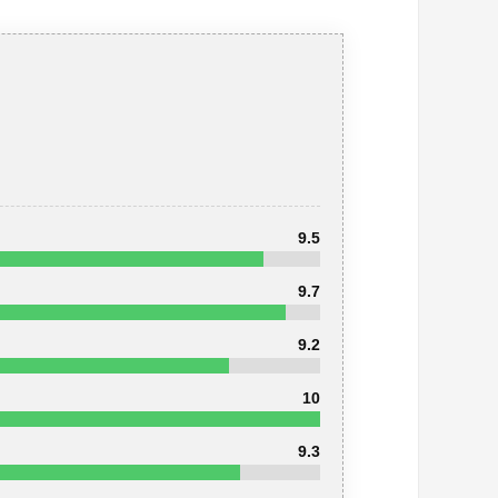
9.5
9.7
9.2
10
9.3