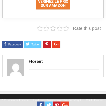
VÉRIFIEZ LE PRIX
SUR AMAZON
Rate this post
Florent
2026 © Informatruc.com -
Plan du site
-
Notre équipe
-
Mentions légales
-
CGU
-
Contact
-
Partenariat