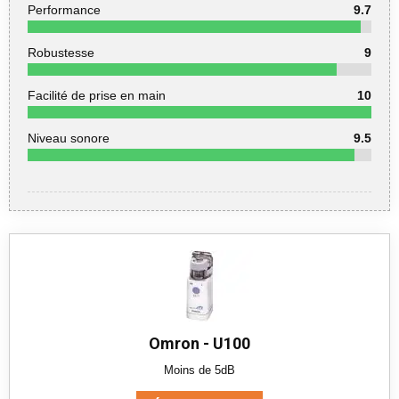
Performance
9.7
Robustesse
9
Facilité de prise en main
10
Niveau sonore
9.5
Omron - U100
Moins de 5dB