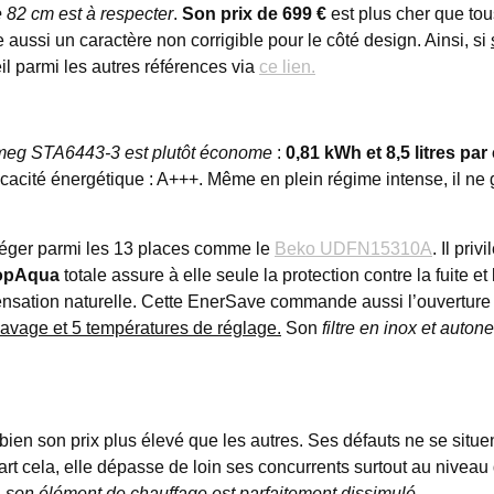
 82 cm est à respecter
.
Son prix de 699 €
est plus cher que tou
 aussi un caractère non corrigible pour le côté design. Ainsi, si
il parmi les autres références via
ce lien.
eg STA6443-3 est plutôt économe
:
0,81 kWh et 8,5 litres pa
icacité énergétique : A+++. Même en plein régime intense, il n
léger parmi les 13 places comme le
Beko UDFN15310A
. Il pri
topAqua
totale assure à elle seule la protection contre la fuite
nsation naturelle. Cette EnerSave commande aussi l’ouverture au
avage et 5 températures de réglage.
Son
filtre en inox et auton
en son prix plus élevé que les autres. Ses défauts ne se situe
 part cela, elle dépasse de loin ses concurrents surtout au nive
,
son élément de chauffage est parfaitement dissimulé.