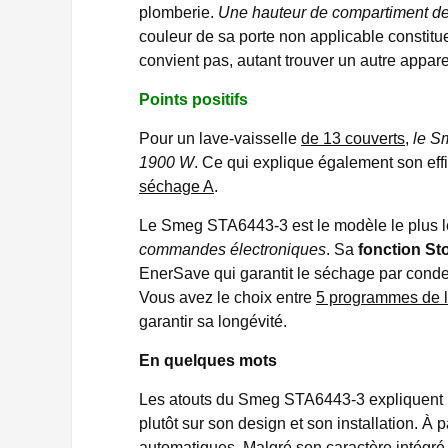
plomberie.
Une hauteur de compartiment de
couleur de sa porte non applicable constitue
convient pas, autant trouver un autre appare
Points positifs
Pour un lave-vaisselle
de 13 couverts
,
le
Sm
1900 W
. Ce qui explique également son eff
séchage A
.
Le Smeg STA6443-3 est le modèle le plus 
commandes électroniques
. Sa
fonction S
EnerSave qui garantit le séchage par conde
Vous avez le choix entre
5 programmes de l
garantir sa longévité.
En quelques mots
Les atouts du Smeg STA6443-3 expliquent bi
plutôt sur son design et son installation. À
automatiques. Malgré son caractère intégré