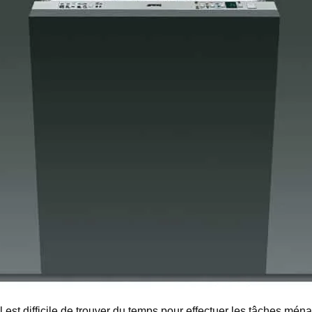
, il est difficile de trouver du temps pour effectuer les tâches m