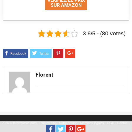
VÉRIFIEZ LE PRIX
SUR AMAZON
3.6/5 - (80 votes)
Florent
2026 © Informatruc.com -
Plan du site
-
Notre équipe
-
Mentions légales
-
CGU
-
Contact
-
Partenariat