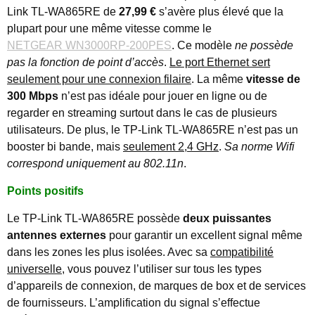
Link TL-WA865RE de
27,99 €
s’avère plus élevé que la
plupart pour une même vitesse comme le
NETGEAR WN3000RP-200PES
. Ce modèle
ne possède
pas la fonction de point d’accès
.
Le port Ethernet sert
seulement pour une connexion filaire
. La même
vitesse de
300 Mbps
n’est pas idéale pour jouer en ligne ou de
regarder en streaming surtout dans le cas de plusieurs
utilisateurs. De plus, le TP-Link TL-WA865RE n’est pas un
booster bi bande, mais
seulement 2,4 GHz
.
Sa norme Wifi
correspond uniquement au 802.11n
.
Points positifs
Le TP-Link TL-WA865RE possède
deux puissantes
antennes externes
pour garantir un excellent signal même
dans les zones les plus isolées. Avec sa
compatibilité
universelle
, vous pouvez l’utiliser sur tous les types
d’appareils de connexion, de marques de box et de services
de fournisseurs. L’amplification du signal s’effectue