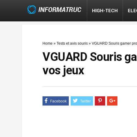
HIGH-TECH
EL
Home
»
Tests et avis souris
»
VGUARD Souris gamer prog
VGUARD Souris gam
vos jeux