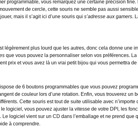
r programmable, vous remarquez une certaine précision fine. E
 mouvement de cercle, cette souris ne semble pas aussi sensib
ouer, mais il s’agit ici d’une souris qui
s’adresse aux gamers
. 
légèrement plus lourd que les autres, donc cela donne une im
es
que vous pouvez la personnaliser selon vos préférences. La
ent prix et vous avez là un vrai petit bijou qui vous permettra de
pose de 6 boutons programmables que vous pouvez programmer
ngent de couleur lors d’une rotation. Enfin, vous trouverez un
érents. Cette souris est tout de suite utilisable avec n’importe q
s le logiciel, vous pouvez ajuster la vitesse de votre DPI, les f
e logiciel vient sur un CD dans l’emballage et ne prend que que
rapide à comprendre.