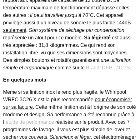
rapport aux appareils de capacité de 12 couverts. Sa
température maximale de fonctionnement dépasse celles
des autres :
il peut travailler jusqu’à 70°C
. Cet appareil
privilège aussi d’un niveau de sonore le plus faible :
44dB
seulement
.
Son système de séchage par condensation
représente un atout pour ce modèle.
Sa légèreté
est aussi
très appréciée : 31,8 kilogrammes. Ce qui rend son
installation libre, vu que ses dimensions sont moyennes.
Des simples boutons et rotatifs garantissent
une utilisation
simple et ergonomique
comme sur le
Brandt DFH12127S
.
En quelques mots
Même si sa finition inox le rend plus fragile, le Whirlpool
WRFC 3C26 X est la plus recommandée
pour économiser
sur sa facture
. Cette même finition est à l’origine de son côté
moderne et design. Sa performance a été reconnue grâce à
l’
étude de performance
réalisée sur le produit. Avec ces 7
programmes de lavage, il vous est plus simple de laver et
sécher vos couverts.
Silencieux et léger
, cet électroménager