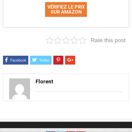
VÉRIFIEZ LE PRIX
SUR AMAZON
Rate this post
Florent
2026 © Informatruc.com -
Plan du site
-
Notre équipe
-
Mentions légales
-
CGU
-
Contact
-