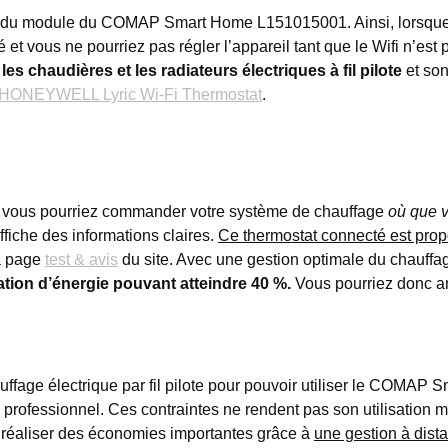
ir du module du COMAP Smart Home L151015001. Ainsi, lorsque l
et vous ne pourriez pas régler l’appareil tant que le Wifi n’est pa
c
les chaudières et les radiateurs électriques à fil pilote
et son
HONEYWELL Lyric Wi-Fi Thermostat
.
ous pourriez commander votre système de chauffage
où que 
iche des informations claires.
Ce thermostat connecté est pro
a page
test & avis
du site. Avec une gestion optimale du chauffa
ion d’énergie pouvant atteindre 40 %.
Vous pourriez donc amo
hauffage électrique par fil pilote pour pouvoir utiliser le CO
rofessionnel. Ces contraintes ne rendent pas son utilisation mo
z réaliser des économies importantes grâce à
une gestion à dist