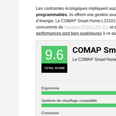
Les contraintes écologiques impliquent aujou
programmables
, ils offrent une gestion 
d’énergie.
Le COMAP Smart Home L151015001 
concurrents
du
Netatmo NTH01-EN-EU
et 
performances sont bien supérieures
à ce qu
COMAP Sma
9.6
Le COMAP Smart Home L
TOTAL SCORE
Ergonomie
Système de chauffage compatible
Connexion