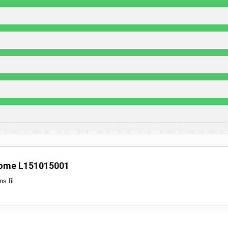
ome L151015001
s fil