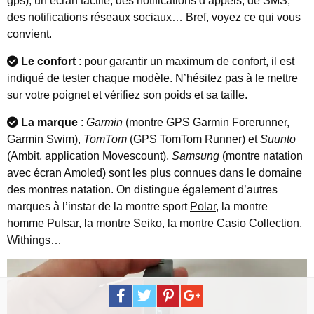
gps), un écran tactile, des notifications d’appels, de SMS,
des notifications réseaux sociaux… Bref, voyez ce qui vous
convient.
Le confort
: pour garantir un maximum de confort, il est
indiqué de tester chaque modèle. N’hésitez pas à le mettre
sur votre poignet et vérifiez son poids et sa taille.
La marque
:
Garmin
(montre GPS Garmin Forerunner,
Garmin Swim),
TomTom
(GPS TomTom Runner) et
Suunto
(Ambit, application Movescount),
Samsung
(montre natation
avec écran Amoled) sont les plus connues dans le domaine
des montres natation. On distingue également d’autres
marques à l’instar de la montre sport
Polar
, la montre
homme
Pulsar
, la montre
Seiko
, la montre
Casio
Collection,
Withings
…