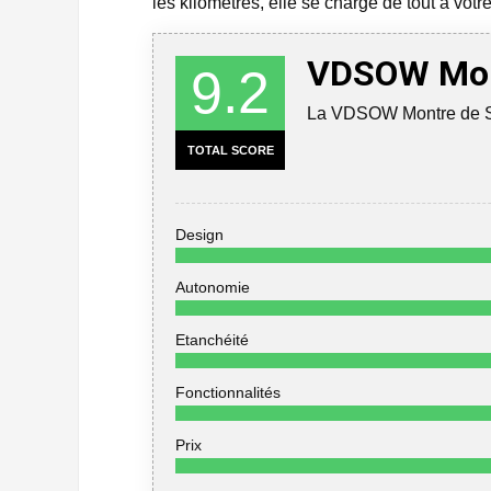
les kilomètres, elle se charge de tout à vo
VDSOW Mont
9.2
La VDSOW Montre de Spor
TOTAL SCORE
Design
Autonomie
Etanchéité
Fonctionnalités
Prix