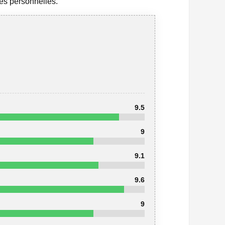
ces personnelles.
9.5
9
9.1
9.6
9