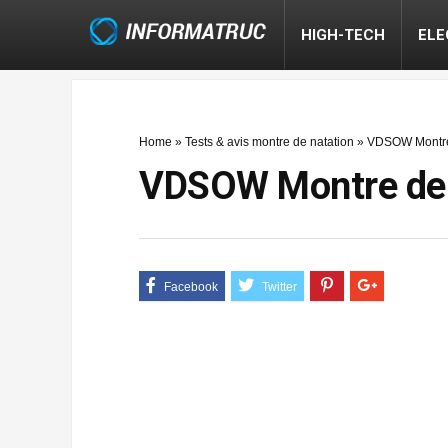
HIGH-TECH
EL
Home
»
Tests & avis montre de natation
»
VDSOW Montre d
VDSOW Montre de S