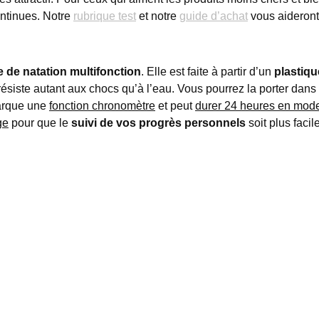
ontinues. Notre
rubrique test
et notre
guide d’achat
vous aideront à
 de natation multifonction
. Elle est faite à partir d’un
plastiq
résiste autant aux chocs qu’à l’eau. Vous pourrez la porter dan
arque une
fonction chronomètre
et peut
durer 24 heures en mode 
ge
pour que le
suivi de vos progrès personnels
soit plus facil