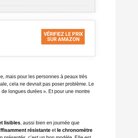
VÉRIFIEZ LE PRIX
SUR AMAZON
e, mais pour les personnes à peaux très
male, cela ne devrait pas poser problème. Le
s de longues durées ». Et pour une montre
et lisibles
, aussi bien en journée que
ffisamment résistante
et
le chronomètre
ien présentés, c’est un bon modèle. Elle est