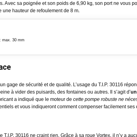
ts. Avec sa poignée et son poids de 6,90 kg, son port ne vous
fre une hauteur de refoulement de 8 m.
 : max. 30 mm
cace
itue un gage de sécurité et de qualité. L’usage du T.I.P. 30116 ré
ine à vider des puisards, des fontaines ou autres. Il s’agit d’
un
abricant a indiqué que le moteur de
cette pompe robuste ne néces
entiels et vous indiqueront comment compenser facilement ses 
 le T.I.P. 30116 ne craint rien. Grâce à sa roue Vortex, il n’y a a