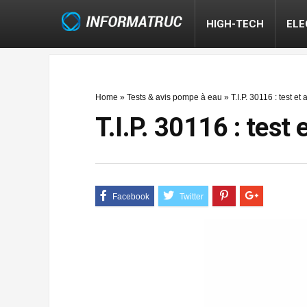
HIGH-TECH
EL
Home
»
Tests & avis pompe à eau
»
T.I.P. 30116 : test e
T.I.P. 30116 : test