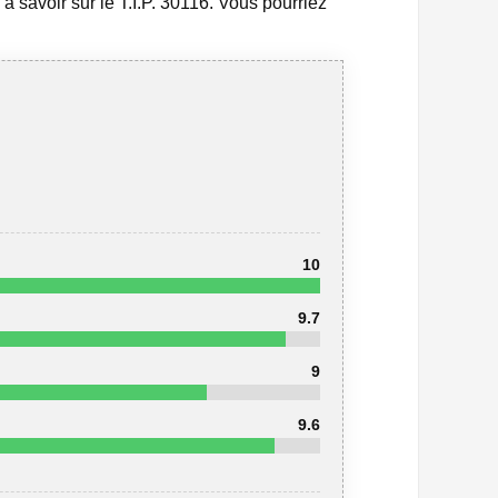
à savoir sur le T.I.P. 30116. Vous pourriez
10
9.7
9
9.6