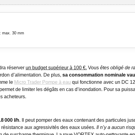
 : max. 30 mm
udra réserver
un budget supérieur à 100 €.
Vous
êtes obligé de r
rdon d’alimentation. De plus,
sa consommation nominale vau
omme le
Micro Trader Pompe à eau
qui fonctionne avec un DC 12
l permet de limiter les dégâts en cas d’inondation. Pour sa puis
es acheteurs.
18
000 l/h
. Il peut pomper des eaux contenant des particules j
a résistance aux agressivités des eaux usées.
Il n’y a aucun ri
on de surcharge thermique.
La roue VORTEX auto-nettoyante en 