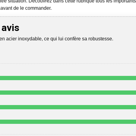
tre situation. Découvrez dans cette rubrique tous les importants 
re avant de le commander.
 avis
e en acier inoxydable, ce qui lui confère sa robustesse.