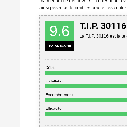
maintenant de découvrir s’il correspond à vo
ainsi peser facilement les pour et les cont
T.I.P. 30116
9.6
La T.I.P. 30116 est fait
TOTAL SCORE
Débit
Installation
Encombrement
Efficacité