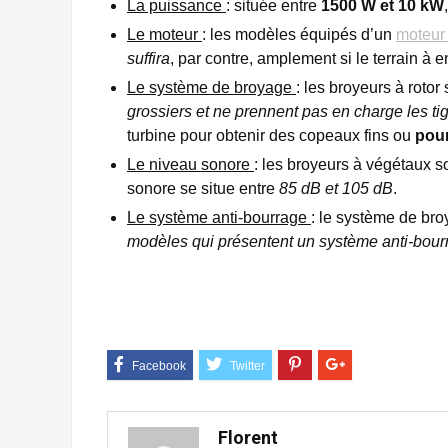
La puissance
: située entre
1500 W et 10 kW
Le moteur
: les modèles équipés d’un
moteur
suffira
, par contre, amplement si le terrain à e
Le système de broyage
: les broyeurs à roto
grossiers et ne prennent pas en charge les tig
turbine pour obtenir des copeaux fins ou
pour
Le niveau sonore
: les broyeurs à végétaux so
sonore se situe entre
85 dB et 105 dB
.
Le système anti-bourrage
: le système de bro
modèles qui présentent un système anti-bour
Florent