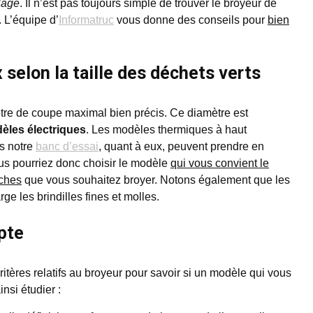
lage
. Il n’est pas toujours simple de trouver le broyeur de
 L’équipe d’
Informatruc
vous donne des conseils pour
bien
 selon la taille des déchets verts
re de coupe maximal bien précis. Ce diamètre est
èles électriques
. Les modèles thermiques à haut
s notre
banc d’essai
, quant à eux, peuvent prendre en
us pourriez donc choisir le modèle
qui vous convient le
nches
que vous souhaitez broyer. Notons également que les
e les brindilles fines et molles.
pte
ritères relatifs au broyeur pour savoir si un modèle qui vous
insi étudier :