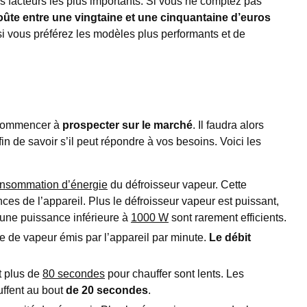
es facteurs les plus importants. Si vous ne comptez pas
ûte entre une vingtaine et une cinquantaine d’euros
i vous préférez les modèles plus performants et de
z commencer à
prospecter sur le marché
. Il faudra alors
n de savoir s’il peut répondre à vos besoins. Voici les
onsommation d’énergie
du défroisseur vapeur. Cette
ces de l’appareil. Plus le défroisseur vapeur est puissant,
’une puissance inférieure à
1000 W
sont rarement efficients.
ume de vapeur émis par l’appareil par minute.
Le débit
t plus de
80 secondes
pour chauffer sont lents. Les
uffent au bout
de 20 secondes
.