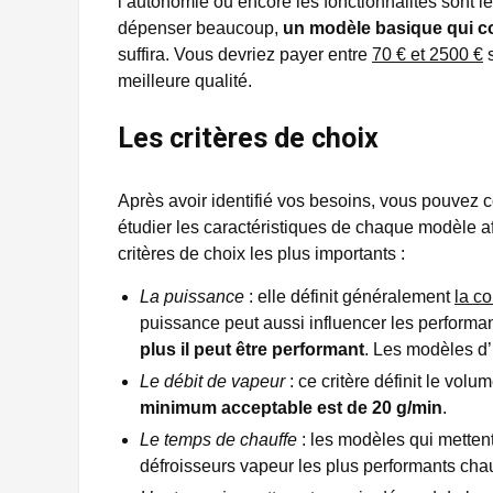
l’autonomie ou encore les fonctionnalités sont l
dépenser beaucoup,
un modèle basique qui co
suffira. Vous devriez payer entre
70 € et 2500 €
s
meilleure qualité.
Les critères de choix
Après avoir identifié vos besoins, vous pouve
étudier les caractéristiques de chaque modèle afi
critères de choix les plus importants :
La puissance
: elle définit généralement
la c
puissance peut aussi influencer les performan
plus il peut être performant
. Les modèles d
Le débit de vapeur
: ce critère définit le vol
minimum acceptable est de 20 g/min
.
Le temps de chauffe
: les modèles qui metten
défroisseurs vapeur les plus performants cha