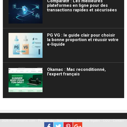
Comparatif : Les meilleures
plateformes en ligne pour des
transactions rapides et sécurisées
PG VG : le guide clair pour choisir
la bonne proportion et réussir votre
e-liquide
Okamac : Mac reconditionné,
l’expert français
2026 © Informatruc.com -
Plan du site
-
Notre équipe
-
Mentions légales
-
CGU
-
Contact
-
Partenariat