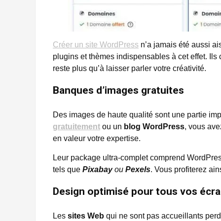
Créer un site WordPress
n’a jamais été aussi ai
plugins et thèmes indispensables à cet effet. Ils
reste plus qu’à laisser parler votre créativité.
Banques d’images gratuites
Des images de haute qualité sont une partie im
gratuitement
ou un
blog WordPress
, vous ave
en valeur votre expertise.
Leur package ultra-complet comprend WordPres
tels que
Pixabay
ou
Pexels
. Vous profiterez ai
Design optimisé pour tous vos écr
Les
sites Web
qui ne sont pas accueillants per