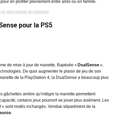
our en profiter pleinement entre amis ou en famille.
e le plus rapide du moment
lSense pour la PS5
me de mise à jour de manette. Baptisée «
DualSense
»,
echnologies. De quoi augmenter le plaisir de jeu de son
 manette de la PlayStation 4, la DualSense a beaucoup plus
les gâchettes arrière qu’intègre la manette permettent
 capacité, certains jeux pourront se jouer plus aisément. Les
d
» sont restés inchangés. Vendue séparément de la
 euros
.