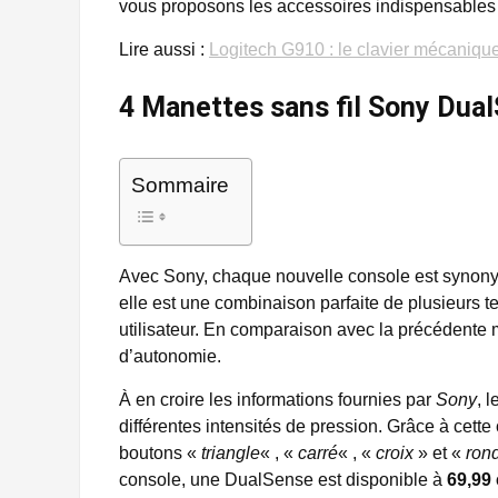
vous proposons les accessoires indispensables p
Lire aussi :
Logitech G910 : le clavier mécaniqu
4 Manettes sans fil Sony Dua
Sommaire
Avec Sony, chaque nouvelle console est synony
elle est une combinaison parfaite de plusieurs t
utilisateur. En comparaison avec la précédente
d’autonomie.
À en croire les informations fournies par
Sony
, 
différentes intensités de pression. Grâce à cette
boutons «
triangle
« , «
carré
« , «
croix
» et «
ron
console, une DualSense est disponible à
69,99