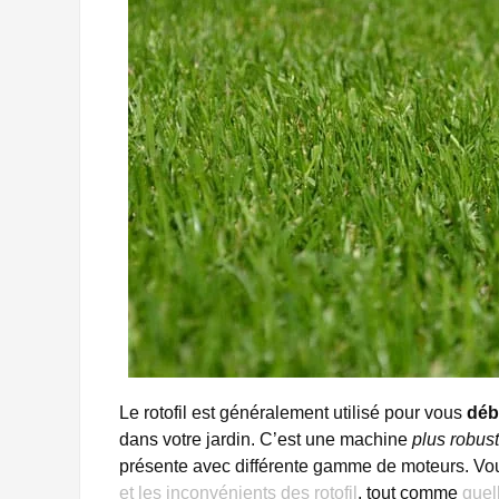
Le rotofil est généralement utilisé pour vous
déb
dans votre jardin. C’est une machine
plus robus
présente avec différente gamme de moteurs. Vou
et les inconvénients des rotofil
, tout comme
quel