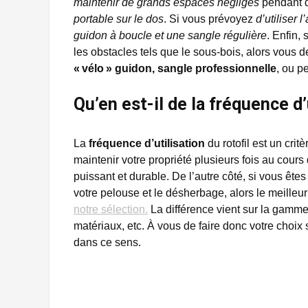
maintenir de grands espaces négligés
pendant d
portable sur le dos
. Si vous prévoyez
d’utiliser 
guidon à boucle et une sangle régulière
. Enfin,
les obstacles tels que le sous-bois, alors vous 
«
vélo
» guidon, sangle professionnelle
, ou p
Qu’en est-il de la fréquence d’
La
fréquence d’utilisation
du rotofil est un cri
maintenir votre propriété plusieurs fois au cou
puissant et durable. De l’autre côté, si vous ête
votre pelouse et le désherbage, alors le meilleur
notre sélection.
La différence vient sur la gamm
matériaux, etc. À vous de faire donc votre choix
dans ce sens.