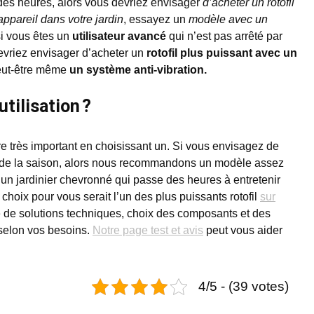
es heures, alors vous devriez envisager
d’acheter un rotofil
l’appareil dans votre jardin
, essayez un
modèle avec un
 si vous êtes un
utilisateur avancé
qui n’est pas arrêté par
devriez envisager d’acheter un
rotofil plus puissant avec un
eut-être même
un système anti-vibration.
utilisation ?
tère très important en choisissant un. Si vous envisagez de
rs de la saison, alors nous recommandons un modèle assez
s un jardinier chevronné qui passe des heures à entretenir
 choix pour vous serait l’un des plus puissants rotofil
sur
e de solutions techniques, choix des composants et des
 selon vos besoins.
Notre page test et avis
peut vous aider
4/5 - (39 votes)