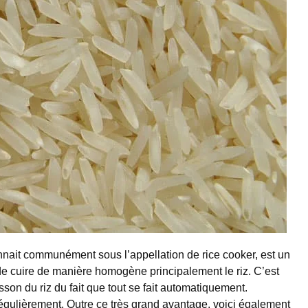
connait communément sous l’appellation de rice cooker, est un
de cuire de manière homogène principalement le riz. C’est
son du riz du fait que tout se fait automatiquement.
 régulièrement. Outre ce très grand avantage, voici également