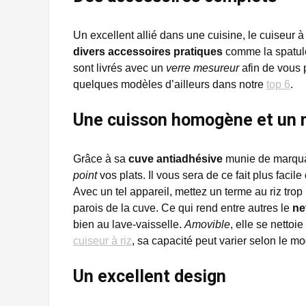
Un excellent allié dans une cuisine, le cuiseur 
divers accessoires pratiques
comme la spatule
sont livrés avec un
verre mesureur
afin de vous 
quelques modèles d’ailleurs dans notre
top 6
.
Une cuisson homogène et un n
Grâce à sa
cuve antiadhésive
munie de marquag
point
vos plats. Il vous sera de ce fait plus facil
Avec un tel appareil, mettez un terme au riz trop 
parois de la cuve. Ce qui rend entre autres le
ne
bien au lave-vaisselle.
Amovible
, elle se nettoi
cuiseur à riz
, sa capacité peut varier selon le mo
Un excellent design