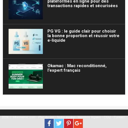
plateformes en ligne pour des
transactions rapides et sécurisées
PG VG : le guide clair pour choisir
la bonne proportion et réussir votre
e-liquide
Okamac : Mac reconditionné,
l’expert français
2026 © Informatruc.com -
Plan du site
-
Notre équipe
-
Mentions légales
-
CGU
-
Contact
-
Partenariat